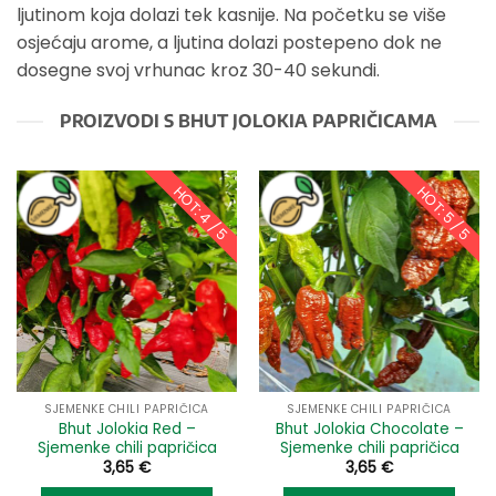
ljutinom koja dolazi tek kasnije. Na početku se više
osjećaju arome, a ljutina dolazi postepeno dok ne
dosegne svoj vrhunac kroz 30-40 sekundi.
PROIZVODI S BHUT JOLOKIA PAPRIČICAMA
HOT: 4 / 5
HOT: 5 / 5
SJEMENKE CHILI PAPRIČICA
SJEMENKE CHILI PAPRIČICA
Bhut Jolokia Red –
Bhut Jolokia Chocolate –
Sjemenke chili papričica
Sjemenke chili papričica
3,65
€
3,65
€