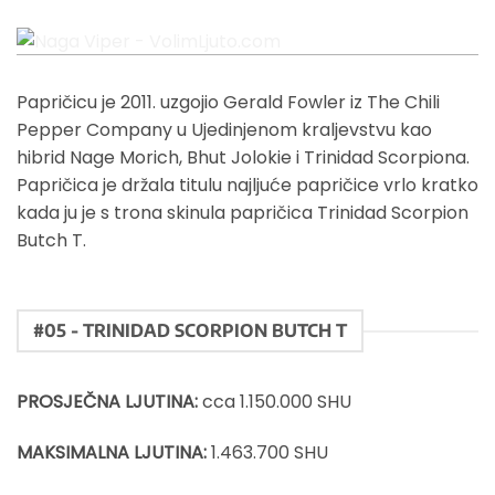
Naga Viper - VolimLjuto.com
Papričicu je 2011. uzgojio Gerald Fowler iz The Chili
Pepper Company u Ujedinjenom kraljevstvu kao
hibrid Nage Morich, Bhut Jolokie i Trinidad Scorpiona.
Papričica je držala titulu najljuće papričice vrlo kratko
kada ju je s trona skinula papričica Trinidad Scorpion
Butch T.
#05 - TRINIDAD SCORPION BUTCH T
PROSJEČNA LJUTINA:
cca 1.150.000 SHU
MAKSIMALNA LJUTINA:
1.463.700 SHU