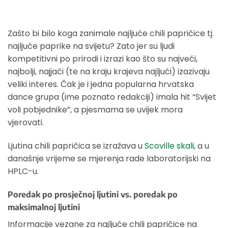
Zašto bi bilo koga zanimale najljuće chili papričice tj.
najljuće paprike na svijetu? Zato jer su ljudi
kompetitivni po prirodi i izrazi kao što su najveći,
najbolji, najjači (te na kraju krajeva najljući) izazivaju
veliki interes. Čak je i jedna popularna hrvatska
dance grupa (ime poznato redakciji) imala hit “Svijet
voli pobjednike”, a pjesmama se uvijek mora
vjerovati.
Ljutina chili papričica se izražava u
Scoville skali
, a u
današnje vrijeme se mjerenja rade laboratorijski na
HPLC-u.
Poredak po prosječnoj ljutini vs. poredak po
maksimalnoj ljutini
Informacije vezane za najljuće chili papričice na