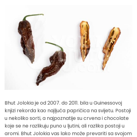
Bhut jolokia Chocolate - VolimLjuto.com
Bhut Jolokia je od 2007. do 2011. bila u Guinessovoj
knjizi rekorda kao najljuća papričica na svijetu. Postoji
u nekoliko sorti, a najpoznatije su crvena i chocolate
koje se ne razlikuju puno u ljutini, ali razlika postoji u
aromi. Bhut Jolokia vas lako može prevariti sa svojom