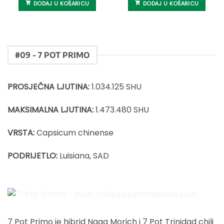
DODAJ U KOŠARICU
DODAJ U KOŠARICU
#09 - 7 POT PRIMO
PROSJEČNA LJUTINA:
1.034.125 SHU
MAKSIMALNA LJUTINA:
1.473.480 SHU
VRSTA:
Capsicum chinense
PODRIJETLO:
Luisiana, SAD
7-Pot-Primo - izvor: chilipeppermadness.com
7 Pot Primo je hibrid Naga Morich i 7 Pot Trinidad chili