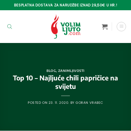
Skip
BESPLATNA DOSTAVA ZA NARUDŽBE IZNAD 29,50€ U HR.!
to
content
BLOG
,
ZANIMLJIVOSTI
Top 10 – Najljuće chili papričice na
svijetu
POSTED ON
23. 11. 2020.
BY
GORAN VRABEC