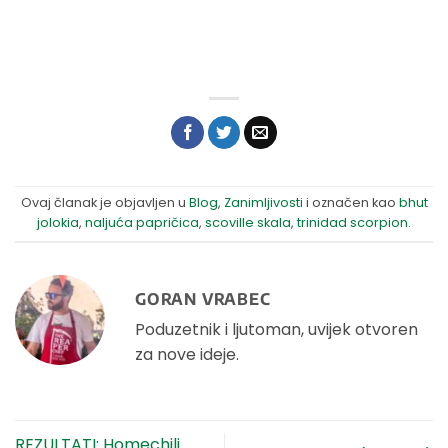
Ovaj članak je objavljen u
Blog
,
Zanimljivosti
i označen kao
bhut
jolokia
,
naljuća papričica
,
scoville skala
,
trinidad scorpion
.
GORAN VRABEC
Poduzetnik i ljutoman, uvijek otvoren
za nove ideje.
REZULTATI: Homechili