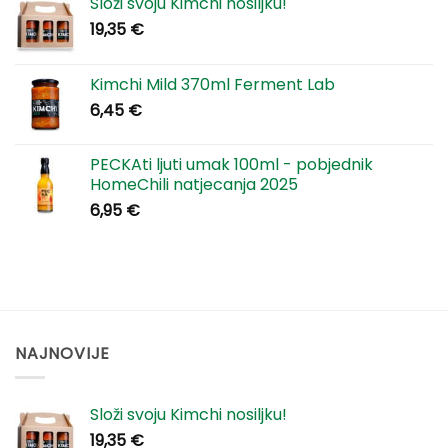
Složi svoju Kimchi nosiljku!
19,35
€
Kimchi Mild 370ml Ferment Lab
6,45
€
PECKAti ljuti umak 100ml - pobjednik
HomeChili natjecanja 2025
6,95
€
NAJNOVIJE
Složi svoju Kimchi nosiljku!
19,35
€