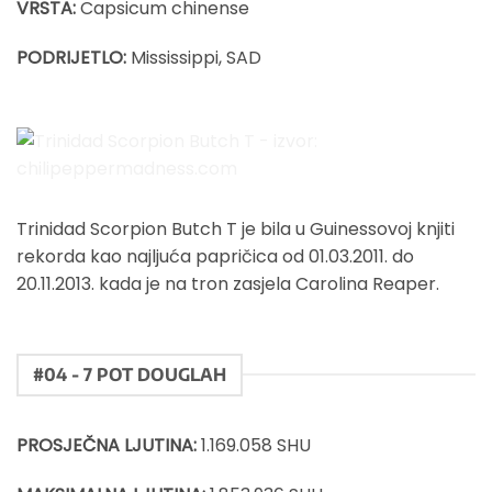
VRSTA:
Capsicum chinense
PODRIJETLO:
Mississippi, SAD
Trinidad Scorpion Butch T - izvor:
chilipeppermadness.com
Trinidad Scorpion Butch T je bila u Guinessovoj knjiti
rekorda kao najljuća papričica od 01.03.2011. do
20.11.2013. kada je na tron zasjela Carolina Reaper.
#04 - 7 POT DOUGLAH
PROSJEČNA LJUTINA:
1.169.058 SHU