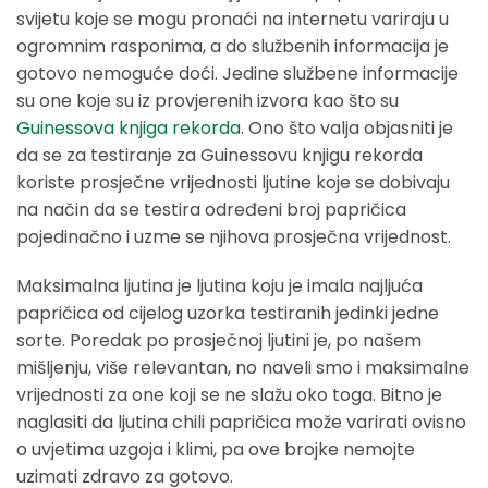
svijetu koje se mogu pronaći na internetu variraju u
ogromnim rasponima, a do službenih informacija je
gotovo nemoguće doći. Jedine službene informacije
su one koje su iz provjerenih izvora kao što su
Guinessova knjiga rekorda
. Ono što valja objasniti je
da se za testiranje za Guinessovu knjigu rekorda
koriste prosječne vrijednosti ljutine koje se dobivaju
na način da se testira određeni broj papričica
pojedinačno i uzme se njihova prosječna vrijednost.
Maksimalna ljutina je ljutina koju je imala najljuća
papričica od cijelog uzorka testiranih jedinki jedne
sorte. Poredak po prosječnoj ljutini je, po našem
mišljenju, više relevantan, no naveli smo i maksimalne
vrijednosti za one koji se ne slažu oko toga. Bitno je
naglasiti da ljutina chili papričica može varirati ovisno
o uvjetima uzgoja i klimi, pa ove brojke nemojte
uzimati zdravo za gotovo.