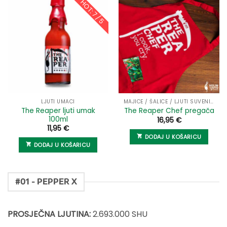
HOT: 7 / 5
LJUTI UMACI
MAJICE / ŠALICE / LJUTI SUVENIRI
The Reaper ljuti umak
The Reaper Chef pregača
100ml
16,95
€
11,95
€
DODAJ U KOŠARICU
DODAJ U KOŠARICU
#01 - PEPPER X
PROSJEČNA LJUTINA:
2.693.000 SHU