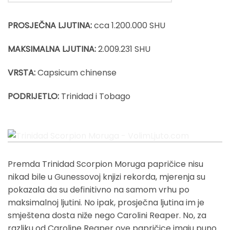
PROSJEČNA LJUTINA:
cca 1.200.000 SHU
MAKSIMALNA LJUTINA:
2.009.231 SHU
VRSTA:
Capsicum chinense
PODRIJETLO:
Trinidad i Tobago
Trinidad Scorpion Moruga - VolimLjuto.com
Premda Trinidad Scorpion Moruga papričice nisu
nikad bile u Gunessovoj knjizi rekorda, mjerenja su
pokazala da su definitivno na samom vrhu po
maksimalnoj ljutini. No ipak, prosječna ljutina im je
smještena dosta niže nego Carolini Reaper. No, za
razliku od Caroline Reaper ove papričice imaju puno