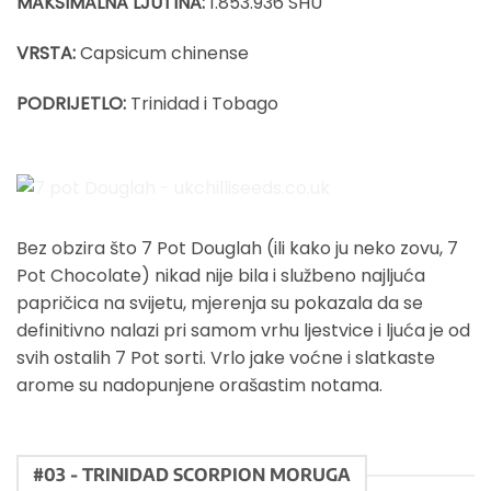
MAKSIMALNA LJUTINA:
1.853.936 SHU
VRSTA:
Capsicum chinense
PODRIJETLO:
Trinidad i Tobago
Bez obzira što 7 Pot Douglah (ili kako ju neko zovu, 7
Pot Chocolate) nikad nije bila i službeno najljuća
papričica na svijetu, mjerenja su pokazala da se
definitivno nalazi pri samom vrhu ljestvice i ljuća je od
svih ostalih 7 Pot sorti. Vrlo jake voćne i slatkaste
arome su nadopunjene orašastim notama.
#03 - TRINIDAD SCORPION MORUGA