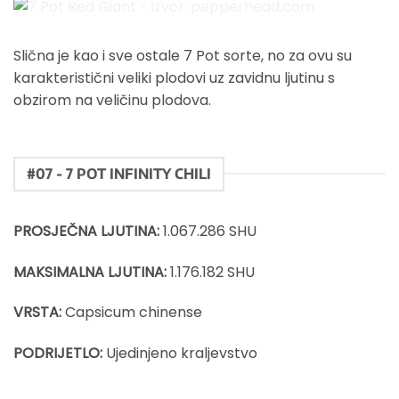
7 Pot Red Giant - izvor: pepperhead.com
Slična je kao i sve ostale 7 Pot sorte, no za ovu su
karakteristični veliki plodovi uz zavidnu ljutinu s
obzirom na veličinu plodova.
#07 - 7 POT INFINITY CHILI
PROSJEČNA LJUTINA:
1.067.286 SHU
MAKSIMALNA LJUTINA:
1.176.182 SHU
VRSTA:
Capsicum chinense
PODRIJETLO:
Ujedinjeno kraljevstvo