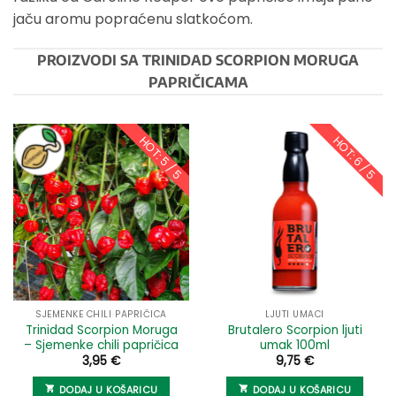
jaču aromu popraćenu slatkoćom.
PROIZVODI SA TRINIDAD SCORPION MORUGA
PAPRIČICAMA
HOT: 5 / 5
HOT: 6 / 5
SJEMENKE CHILI PAPRIČICA
LJUTI UMACI
Trinidad Scorpion Moruga
Brutalero Scorpion ljuti
– Sjemenke chili papričica
umak 100ml
3,95
€
9,75
€
DODAJ U KOŠARICU
DODAJ U KOŠARICU