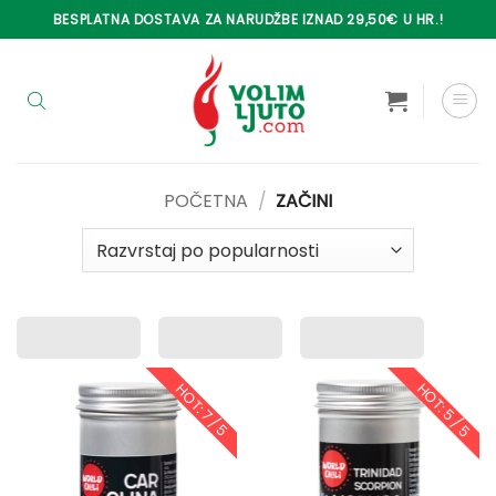
Skip
BESPLATNA DOSTAVA ZA NARUDŽBE IZNAD 29,50€ U HR.!
to
content
POČETNA
/
ZAČINI
HOT: 5 / 5
HOT: 7 / 5