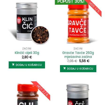
POPUST 30%!
HOT: 1 / 5
ZAČINI
ZAČINI
Gravče Tavče 260g
Klinčić cijeli 30g
mješavina začina
2,80
€
Izvorna
Trenutna
7,95
€
5,56
€
cijena
cijena
DODAJ U KOŠARICU
bila
je:
DODAJ U KOŠARICU
je:
5,56 €.
7,95 €.
HOT: 2 / 5