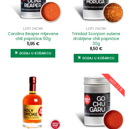
LJUTI ZAČINI
LJUTI ZAČINI
Carolina Reaper mljevene
Trinidad Scorpion sušene
chili papričice 50g
drobljene chili papričice
30g
11,95
€
8,50
€
DODAJ U KOŠARICU
DODAJ U KOŠARICU
HOT: 1 / 5