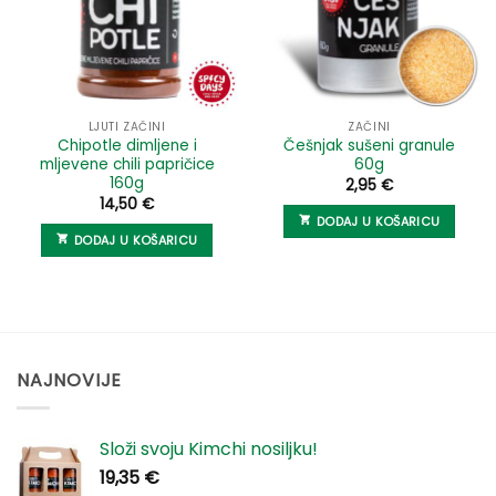
LJUTI ZAČINI
ZAČINI
Chipotle dimljene i
Češnjak sušeni granule
mljevene chili papričice
60g
160g
2,95
€
14,50
€
DODAJ U KOŠARICU
DODAJ U KOŠARICU
NAJNOVIJE
Složi svoju Kimchi nosiljku!
19,35
€