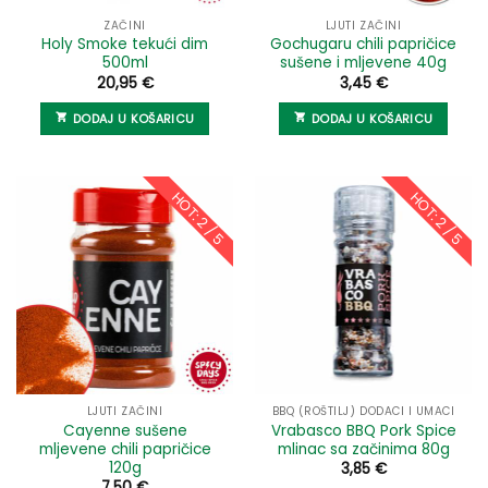
ZAČINI
LJUTI ZAČINI
Holy Smoke tekući dim
Gochugaru chili papričice
500ml
sušene i mljevene 40g
20,95
€
3,45
€
DODAJ U KOŠARICU
DODAJ U KOŠARICU
HOT: 2 / 5
HOT: 2 / 5
LJUTI ZAČINI
BBQ (ROŠTILJ) DODACI I UMACI
Cayenne sušene
Vrabasco BBQ Pork Spice
mljevene chili papričice
mlinac sa začinima 80g
120g
3,85
€
7,50
€