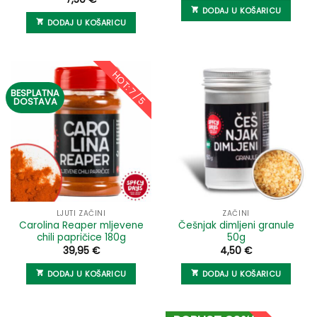
DODAJ U KOŠARICU
DODAJ U KOŠARICU
HOT: 7 / 5
BESPLATNA
DOSTAVA
LJUTI ZAČINI
ZAČINI
Carolina Reaper mljevene
Češnjak dimljeni granule
chili papričice 180g
50g
39,95
€
4,50
€
DODAJ U KOŠARICU
DODAJ U KOŠARICU