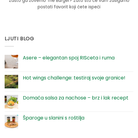
Zašto ga zovemo The Burger? Zato što će vam zasigurno
postati favorit koji ćete ispeći
LJUTI BLOG
Asere – elegantan spoj RISceta i ruma
Nema
komentara
na
Asere
Hot wings challenge: testiraj svoje granice!
–
elegantan
Nema
spoj
komentara
RISceta
na
i
Hot
Domaća salsa za nachose – brz i lak recept
ruma
wings
challenge:
Nema
testiraj
komentara
svoje
na
granice!
Domaća
Šparoge u slanini s roštilja
salsa
za
Nema
nachose
komentara
–
na
brz
Šparoge