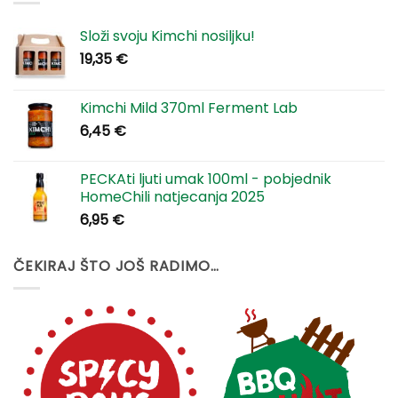
Složi svoju Kimchi nosiljku!
19,35
€
Kimchi Mild 370ml Ferment Lab
6,45
€
PECKAti ljuti umak 100ml - pobjednik
HomeChili natjecanja 2025
6,95
€
ČEKIRAJ ŠTO JOŠ RADIMO…