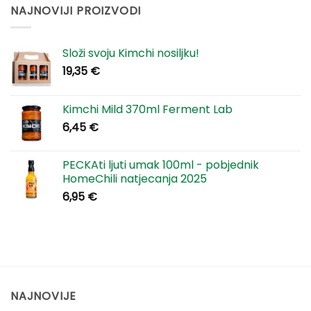
i
u
NAJNOVIJI PROIZVODI
lak
slanini
recept
s
roštilja
Složi svoju Kimchi nosiljku!
19,35
€
Kimchi Mild 370ml Ferment Lab
6,45
€
PECKAti ljuti umak 100ml - pobjednik
HomeChili natjecanja 2025
6,95
€
NAJNOVIJE